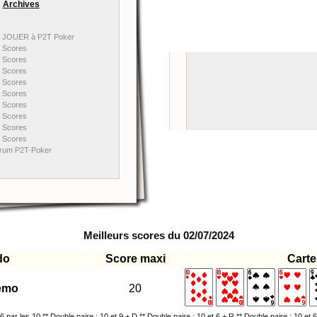
Archives
JOUER à P2T Poker
Scores
Scores
Scores
Scores
Scores
Scores
Scores
Scores
Scores
rum P2T-Poker
Meilleurs scores du 02/07/2024
do
Score maxi
Carte
jemo
20
 6 par les 10 ** Double paire : 10 et 9 + D ** Double paire : 10 et 6 + R ** Double paire : 10 et 6