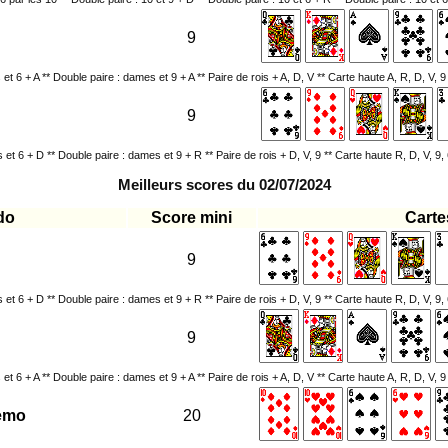
9
s et 6 + A ** Double paire : dames et 9 + A ** Paire de rois + A, D, V ** Carte haute A, R, D, V, 9
9
is et 6 + D ** Double paire : dames et 9 + R ** Paire de rois + D, V, 9 ** Carte haute R, D, V, 9, 
Meilleurs scores du 02/07/2024
do
Score mini
Carte
9
is et 6 + D ** Double paire : dames et 9 + R ** Paire de rois + D, V, 9 ** Carte haute R, D, V, 9, 
9
s et 6 + A ** Double paire : dames et 9 + A ** Paire de rois + A, D, V ** Carte haute A, R, D, V, 9
jemo
20