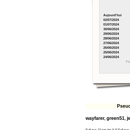
Aujourd'hui
02/07/2024
01/07/2024
30/06/2024
29/06/2024
28/06/2024
27/06/2024
26/06/2024
25/06/2024
24/06/2024
Fo
Pseu
wayfarer, green51, 
Full aux 10 par les 6 ** Full aux