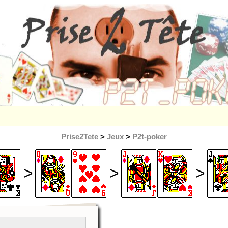
Prise2Tete
>
Jeux
>
P2t-poker
>
>
>