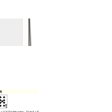
s
 + V ** Double paire : 10 et 6 + 9