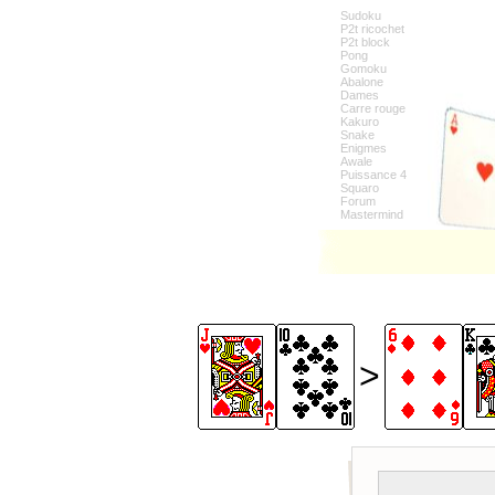
Sudoku
P2t ricochet
P2t block
Pong
Gomoku
Abalone
Dames
Carre rouge
Kakuro
Snake
Enigmes
Awale
Puissance 4
Squaro
Forum
Mastermind
>