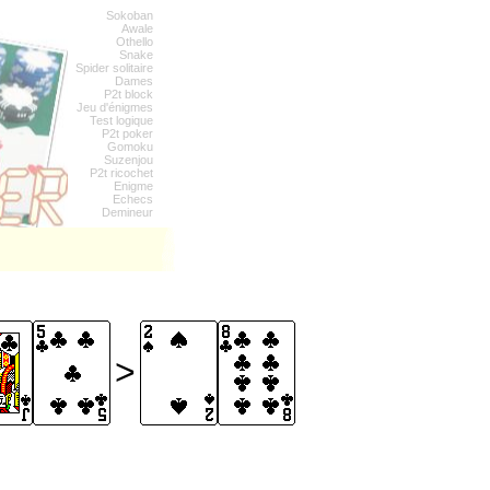
Sokoban
Awale
Othello
Snake
Spider solitaire
Dames
P2t block
Jeu d'énigmes
Test logique
P2t poker
Gomoku
Suzenjou
P2t ricochet
Enigme
Echecs
Demineur
>