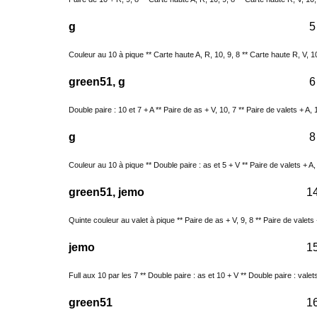
g
5
Couleur au 10 à pique ** Carte haute A, R, 10, 9, 8 ** Carte haute R, V, 10,
green51, g
6
Double paire : 10 et 7 + A ** Paire de as + V, 10, 7 ** Paire de valets + A, 1
g
8
Couleur au 10 à pique ** Double paire : as et 5 + V ** Paire de valets + A, 8
green51, jemo
1
Quinte couleur au valet à pique ** Paire de as + V, 9, 8 ** Paire de valets + 
jemo
1
Full aux 10 par les 7 ** Double paire : as et 10 + V ** Double paire : valets
green51
1