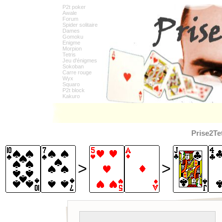
P2t poker
Awale
Forum
Spider solitaire
Dames
Gomoku
Enigme
Morpion
Tetris
Jeu d'énigmes
Sokoban
Carre rouge
Wyx
Squaro
P2t block
Kakuro
Prise2Te
>
>