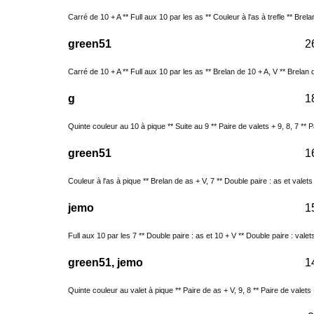
Carré de 10 + A ** Full aux 10 par les as ** Couleur à l'as à trefle ** Brela
green51
2
Carré de 10 + A ** Full aux 10 par les as ** Brelan de 10 + A, V ** Brelan d
g
1
Quinte couleur au 10 à pique ** Suite au 9 ** Paire de valets + 9, 8, 7 ** Pa
green51
1
Couleur à l'as à pique ** Brelan de as + V, 7 ** Double paire : as et valets
jemo
1
Full aux 10 par les 7 ** Double paire : as et 10 + V ** Double paire : valets
green51, jemo
1
Quinte couleur au valet à pique ** Paire de as + V, 9, 8 ** Paire de valets + 