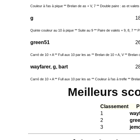
Couleur à l'as à pique ** Brelan de as + V, 7 ** Double paire : as et valets
g
1
Quinte couleur au 10 à pique ** Suite au 9 ** Paire de valets + 9, 8, 7 ** Pa
green51
2
Carré de 10 + A ** Full aux 10 par les as ** Brelan de 10 + A, V ** Brelan d
wayfarer, g, bart
2
Carré de 10 + A ** Full aux 10 par les as ** Couleur à l'as à trefle ** Brela
Meilleurs sc
Classement
P
1
wayf
2
gre
3
jem