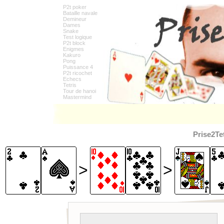
P2t poker
Bataille navale
Demineur
Dames
Snake
Test logique
P2t block
Enigmes
Kakuro
Pong
Puissance 4
P2t ricochet
Echecs
Tetris
Tour de hanoi
Mastermind
Prise2Te
>
>