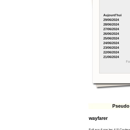
Aujourd'hui
29/06/2024
28/06/2024
27/06/2024
26/06/2024
25/06/2024
24/06/2024
23/06/2024
22/06/2024
21/06/2024
Fo
Pseudo
wayfarer
Full aux 6 par les 4 ** Couleur