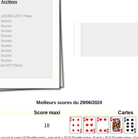
Archives
JOUER à P2T Poker
Scores
Scores
Scores
Scores
Scores
Scores
Scores
Scores
Scores
rum P2T-Poker
Meilleurs scores du 29/06/2024
Score maxi
Cartes
18
 au roi à coeur ** Double paire : rois et 6 + 10 ** Double paire : 8 et 6 + R ** Double paire : 6 e