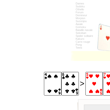
Dames
Sudoku
Othello
Forum
Demineur
Morpion
Suzenjou
Awale
Gomoku
Bataille navale
Sokoban
Spider solitaire
Kakuro
Carre rouge
Pong
Tetris
>