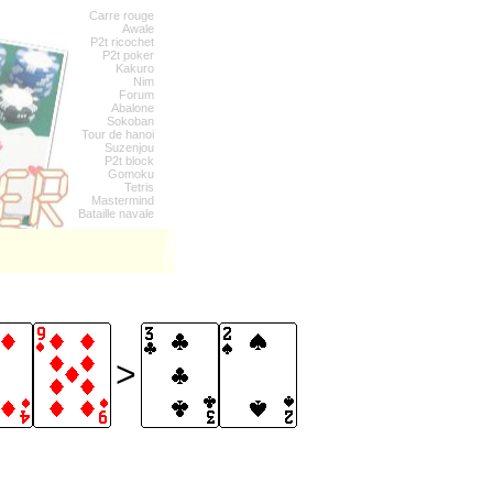
Carre rouge
Awale
P2t ricochet
P2t poker
Kakuro
Nim
Forum
Abalone
Sokoban
Tour de hanoi
Suzenjou
P2t block
Gomoku
Tetris
Mastermind
Bataille navale
>