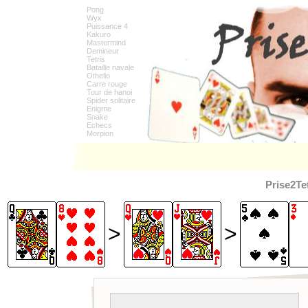
Pong
Wyx
Puissance 4
Kakuro
Mastermind
Demineur
Tetris
Bataille navale
Othello
Carre rouge
Tour de hanoi
Spider solitaire
Enigme
Snake
Echecs
Morpion
Prise2Te
>
>