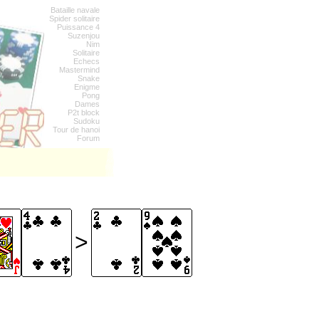
Bataille navale
Spider solitaire
Puissance 4
Suzenjou
Nim
Solitaire
Echecs
Mastermind
Snake
Enigme
Pong
Dames
P2t block
Sudoku
Tour de hanoi
Forum
>