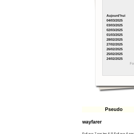
Aujourd'hui
04/03/2025
03/03/2025
02/03/2025
01/03/2025
28/02/2025
27/02/2025
26/02/2025
25/02/2025
24/02/2025
Fo
Pseudo
wayfarer
Full aux 7 par les 6 ** Full aux 6 pa