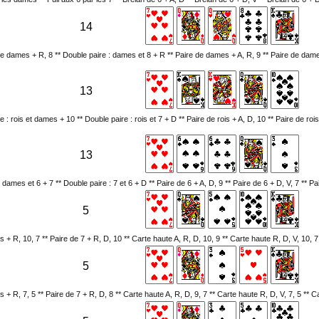
14
de dames + R, 8 ** Double paire : dames et 8 + R ** Paire de dames + A, R, 9 ** Paire de dam
13
e : rois et dames + 10 ** Double paire : rois et 7 + D ** Paire de rois + A, D, 10 ** Paire de rois
13
 dames et 6 + 7 ** Double paire : 7 et 6 + D ** Paire de 6 + A, D, 9 ** Paire de 6 + D, V, 7 ** Pa
5
 + R, 10, 7 ** Paire de 7 + R, D, 10 ** Carte haute A, R, D, 10, 9 ** Carte haute R, D, V, 10, 7
5
+ R, 7, 5 ** Paire de 7 + R, D, 8 ** Carte haute A, R, D, 9, 7 ** Carte haute R, D, V, 7, 5 ** C