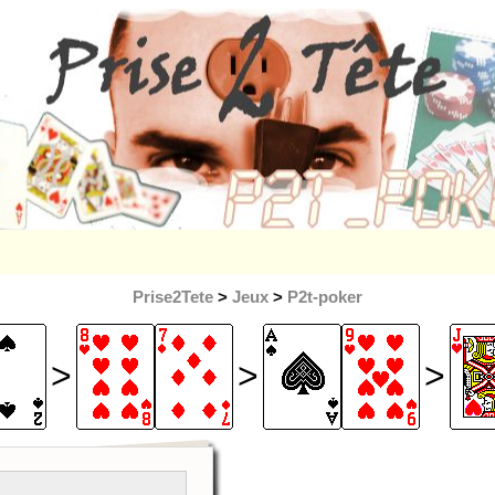
Prise2Tete
>
Jeux
>
P2t-poker
>
>
>