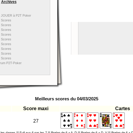
Archives
JOUER à P2T Poker
Scores
Scores
Scores
Scores
Scores
Scores
Scores
Scores
Scores
rum P2T-Poker
Meilleurs scores du 04/03/2025
Score maxi
Cartes
27
r les dames ** Full aux 6 par les 7 ** Brelan de 6 + A, D ** Brelan de 6 + D, V ** Brelan de 6 + 