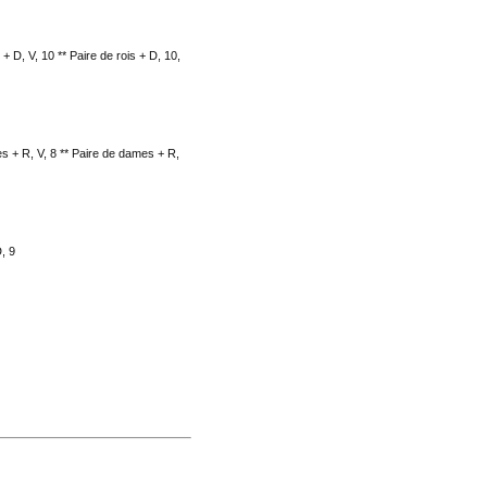
 + D, V, 10 ** Paire de rois + D, 10,
es + R, V, 8 ** Paire de dames + R,
D, 9