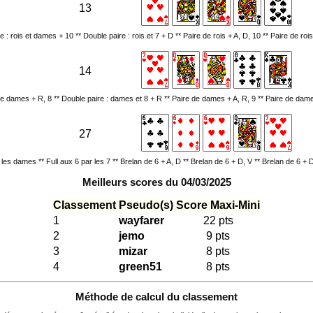
13
e : rois et dames + 10 ** Double paire : rois et 7 + D ** Paire de rois + A, D, 10 ** Paire de rois
14
de dames + R, 8 ** Double paire : dames et 8 + R ** Paire de dames + A, R, 9 ** Paire de dam
27
r les dames ** Full aux 6 par les 7 ** Brelan de 6 + A, D ** Brelan de 6 + D, V ** Brelan de 6 + 
Meilleurs scores du 04/03/2025
Classement
Pseudo(s)
Score Maxi-Mini
1
wayfarer
22 pts
2
jemo
9 pts
3
mizar
8 pts
4
green51
8 pts
Méthode de calcul du classement