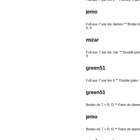
jemo
Full aux 7 par les dames ** Brelan 
9, 8
mizar
Full aux 7 par les rois ** Double pair
9
green51
Full aux 7 par les 6 ** Double paire :
green51
Brelan de 7 + R, D ** Paire de dames
jemo
Brelan de 7 + R, D ** Paire de dames 