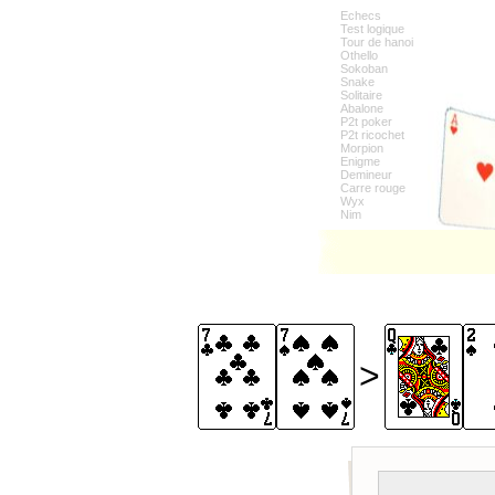
Echecs
Test logique
Tour de hanoi
Othello
Sokoban
Snake
Solitaire
Abalone
P2t poker
P2t ricochet
Morpion
Enigme
Demineur
Carre rouge
Wyx
Nim
>