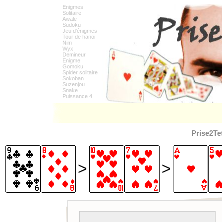
Enigmes
Solitaire
Awale
Sudoku
Jeu d'énigmes
Tour de hanoi
Nim
Wyx
Demineur
Enigme
Gomoku
Spider solitaire
Sokoban
Suzenjou
Snake
Puissance 4
Prise2Te
>
>