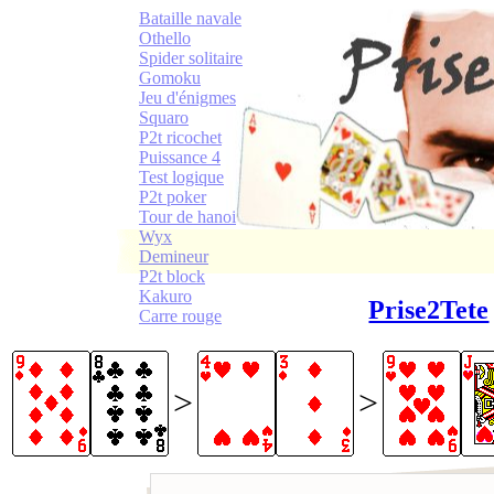
Bataille navale
Othello
Spider solitaire
Gomoku
Jeu d'énigmes
Squaro
P2t ricochet
Puissance 4
Test logique
P2t poker
Tour de hanoi
Wyx
Demineur
P2t block
Kakuro
Prise2Tete
Carre rouge
>
>