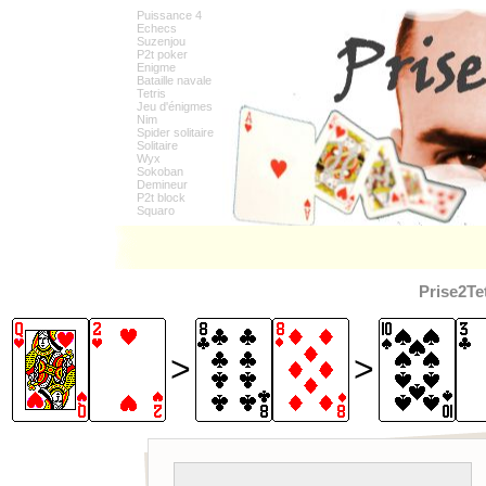
Puissance 4
Echecs
Suzenjou
P2t poker
Enigme
Bataille navale
Tetris
Jeu d'énigmes
Nim
Spider solitaire
Solitaire
Wyx
Sokoban
Demineur
P2t block
Squaro
Prise2Te
>
>