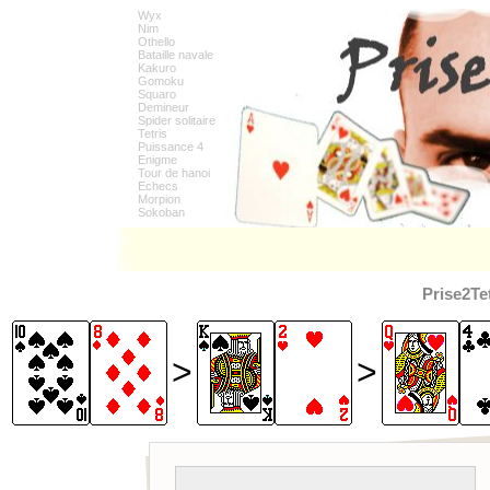
Wyx
Nim
Othello
Bataille navale
Kakuro
Gomoku
Squaro
Demineur
Spider solitaire
Tetris
Puissance 4
Enigme
Tour de hanoi
Echecs
Morpion
Sokoban
Prise2Te
>
>