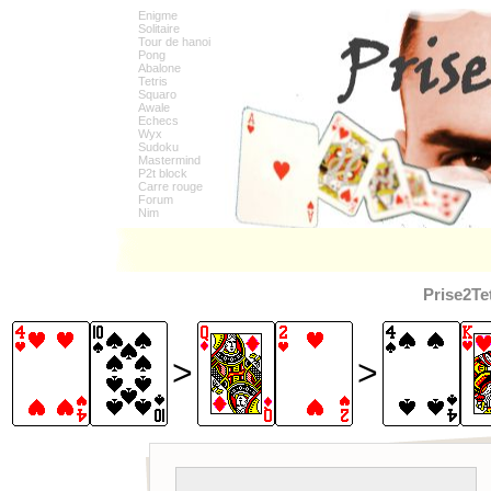
Enigme
Solitaire
Tour de hanoi
Pong
Abalone
Tetris
Squaro
Awale
Echecs
Wyx
Sudoku
Mastermind
P2t block
Carre rouge
Forum
Nim
Prise2Te
>
>