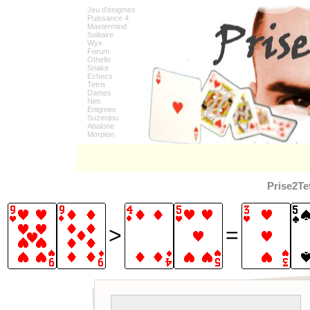
Jeu d'énigmes
Puissance 4
Mastermind
Solitaire
Wyx
Forum
Othello
Snake
Echecs
Tetris
Dames
Nim
Enigmes
Suzenjou
Abalone
Morpion
Prise2Te
>
=