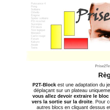
Puissance 4
Pong
Solitaire
Othello
Enigme
Spider solitaire
P2t ricochet
Suzenjou
P2t block
Test logique
Morpion
Carre rouge
Forum
Kakuro
Awale
Tetris
Prise2Te
Règ
P2T-Block
est une adaptation du j
déplaçant sur un plateau uniquemen
vous allez devoir extraire le blo
vers la sortie sur la droite
. Pour c
autres blocs en cliquant dessus et