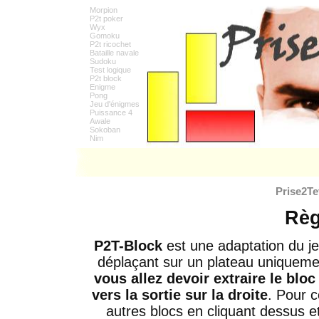
Morpion
P2t poker
Wyx
Gomoku
P2t ricochet
Bataille navale
Sudoku
Test logique
P2t block
Enigme
Pong
Jeu d'énigmes
Puissance 4
Awale
Sokoban
Nim
Prise2Te
Règ
P2T-Block
est une adaptation du j
déplaçant sur un plateau uniquemen
vous allez devoir extraire le blo
vers la sortie sur la droite
. Pour c
autres blocs en cliquant dessus et