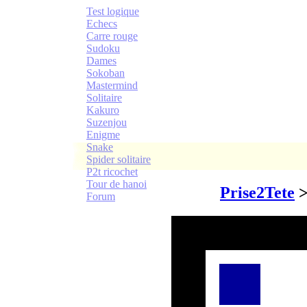
Test logique
Echecs
Carre rouge
Sudoku
Dames
Sokoban
Mastermind
Solitaire
Kakuro
Suzenjou
Enigme
Snake
Spider solitaire
P2t ricochet
Tour de hanoi
Prise2Tete
Forum