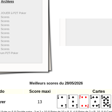
Archives
JOUER à P2T Poker
Scores
Scores
Scores
Scores
Scores
Scores
Scores
Scores
Scores
rum P2T-Poker
Meilleurs scores du 28/05/2026
do
Score maxi
Cartes
rer
13
 Suite au 5 ** Double paire : 3 et 2 + 10 ** Paire de 10 + 8, 5, 4 ** Paire de 2 + R, 10, 5 ** Cart