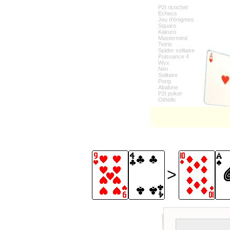
P2t ricochet
Echecs
Jeu d'énigmes
Squaro
Kakuro
Mastermind
Tetris
Spider solitaire
Puissance 4
Wyx
Nim
Solitaire
Pong
Abalone
P2t poker
Othello
>