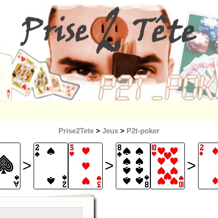
Prise2Tete
>
Jeux
>
P2t-poker
>
>
>