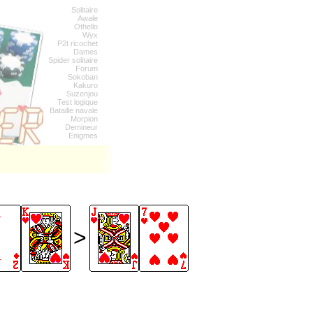
Solitaire
Awale
Othello
Wyx
P2t ricochet
Dames
Spider solitaire
Forum
Sokoban
Kakuro
Suzenjou
Test logique
Bataille navale
Morpion
Demineur
Enigmes
>