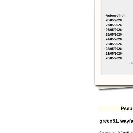
Aujourd'hui
28/05/2026
27/05/2026
26/05/2026
25/05/2026
24/05/2026
23/05/2026
22/05/2026
21/05/2026
20/05/2026
Fo
Pseu
green51, wayfa
Couleur au 10 à trefle **